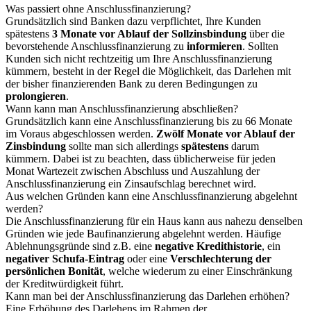
Was passiert ohne Anschlussfinanzierung?
Grundsätzlich sind Banken dazu verpflichtet, Ihre Kunden
spätestens
3 Monate vor Ablauf der Sollzinsbindung
über die
bevorstehende Anschlussfinanzierung zu
informieren
. Sollten
Kunden sich nicht rechtzeitig um Ihre Anschlussfinanzierung
kümmern, besteht in der Regel die Möglichkeit, das Darlehen mit
der bisher finanzierenden Bank zu deren Bedingungen zu
prolongieren
.
Wann kann man Anschlussfinanzierung abschließen?
Grundsätzlich kann eine Anschlussfinanzierung bis zu 66 Monate
im Voraus abgeschlossen werden.
Zwölf Monate vor Ablauf der
Zinsbindung
sollte man sich allerdings
spätestens
darum
kümmern. Dabei ist zu beachten, dass üblicherweise für jeden
Monat Wartezeit zwischen Abschluss und Auszahlung der
Anschlussfinanzierung ein Zinsaufschlag berechnet wird.
Aus welchen Gründen kann eine Anschlussfinanzierung abgelehnt
werden?
Die Anschlussfinanzierung für ein Haus kann aus nahezu denselben
Gründen wie jede Baufinanzierung abgelehnt werden. Häufige
Ablehnungsgründe sind z.B. eine
negative Kredithistorie
, ein
negativer Schufa-Eintrag
oder eine
Verschlechterung der
persönlichen Bonität
, welche wiederum zu einer Einschränkung
der Kreditwürdigkeit führt.
Kann man bei der Anschlussfinanzierung das Darlehen erhöhen?
Eine Erhöhung des Darlehens im Rahmen der