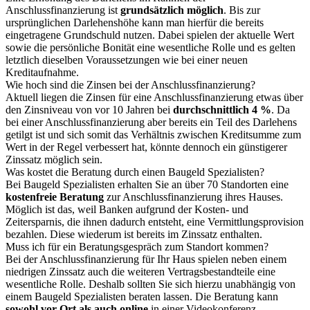
Anschlussfinanzierung ist
grundsätzlich möglich
. Bis zur
ursprünglichen Darlehenshöhe kann man hierfür die bereits
eingetragene Grundschuld nutzen. Dabei spielen der aktuelle Wert
sowie die persönliche Bonität eine wesentliche Rolle und es gelten
letztlich dieselben Voraussetzungen wie bei einer neuen
Kreditaufnahme.
Wie hoch sind die Zinsen bei der Anschlussfinanzierung?
Aktuell liegen die Zinsen für eine Anschlussfinanzierung etwas über
den Zinsniveau von vor 10 Jahren bei
durchschnittlich 4 %
. Da
bei einer Anschlussfinanzierung aber bereits ein Teil des Darlehens
getilgt ist und sich somit das Verhältnis zwischen Kreditsumme zum
Wert in der Regel verbessert hat, könnte dennoch ein günstigerer
Zinssatz möglich sein.
Was kostet die Beratung durch einen Baugeld Spezialisten?
Bei Baugeld Spezialisten erhalten Sie an über 70 Standorten eine
kostenfreie Beratung
zur Anschlussfinanzierung ihres Hauses.
Möglich ist das, weil Banken aufgrund der Kosten- und
Zeitersparnis, die ihnen dadurch entsteht, eine Vermittlungsprovision
bezahlen. Diese wiederum ist bereits im Zinssatz enthalten.
Muss ich für ein Beratungsgespräch zum Standort kommen?
Bei der Anschlussfinanzierung für Ihr Haus spielen neben einem
niedrigen Zinssatz auch die weiteren Vertragsbestandteile eine
wesentliche Rolle. Deshalb sollten Sie sich hierzu unabhängig von
einem Baugeld Spezialisten beraten lassen. Die Beratung kann
sowohl vor Ort als auch online
in einer Videokonferenz