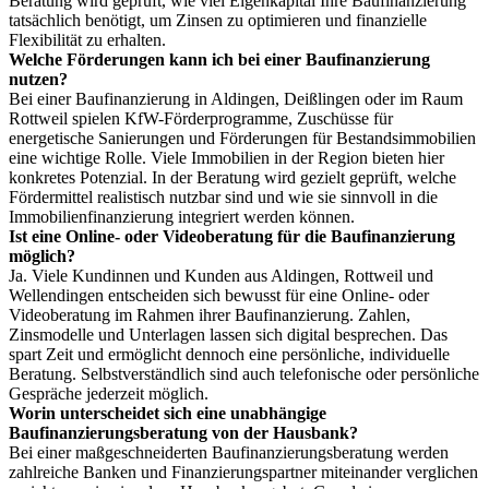
Beratung wird geprüft, wie viel Eigenkapital Ihre Baufinanzierung
tatsächlich benötigt, um Zinsen zu optimieren und finanzielle
Flexibilität zu erhalten.
Welche Förderungen kann ich bei einer Baufinanzierung
nutzen?
Bei einer Baufinanzierung in Aldingen, Deißlingen oder im Raum
Rottweil spielen KfW-Förderprogramme, Zuschüsse für
energetische Sanierungen und Förderungen für Bestandsimmobilien
eine wichtige Rolle. Viele Immobilien in der Region bieten hier
konkretes Potenzial. In der Beratung wird gezielt geprüft, welche
Fördermittel realistisch nutzbar sind und wie sie sinnvoll in die
Immobilienfinanzierung integriert werden können.
Ist eine Online- oder Videoberatung für die Baufinanzierung
möglich?
Ja. Viele Kundinnen und Kunden aus Aldingen, Rottweil und
Wellendingen entscheiden sich bewusst für eine Online- oder
Videoberatung im Rahmen ihrer Baufinanzierung. Zahlen,
Zinsmodelle und Unterlagen lassen sich digital besprechen. Das
spart Zeit und ermöglicht dennoch eine persönliche, individuelle
Beratung. Selbstverständlich sind auch telefonische oder persönliche
Gespräche jederzeit möglich.
Worin unterscheidet sich eine unabhängige
Baufinanzierungsberatung von der Hausbank?
Bei einer maßgeschneiderten Baufinanzierungsberatung werden
zahlreiche Banken und Finanzierungspartner miteinander verglichen