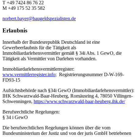
T +49 7424 86 76 22
M +49 175 52 35 582
norbert.bayer@baugeldspezialisten.de
Erlaubnis
Innerhalb der Bundesrepublik Deutschland ist eine
Gewerbeerlaubnis für die Tätigkeit als
Immobiliardarlehensvermittler gemäß § 34i Abs. 1 GewO, die
Tätigkeit als Vermittler von Darlehen vorhanden.
Immobliardarlehensvermittlerregister:
www.vermittlerregister.info
; Registrierungsnummer D-W-169-
FD93-15
Aufsichtsbehörde nach §34i GewO (Immobiliardarlehensvermittler):
IHK Schwarzwald-Baar-Heuberg, Romäusring 4, 78050 Villingen-
Schwenningen,
https://www.schwarzwald-baar-heuberg.ihk.de/
Berufsrechtliche Regelungen:
§ 34 i GewO
Die berufsrechtlichen Regelungen können über die vom
Bundesministerium der Justiz und von der juris GmbH betriebenen