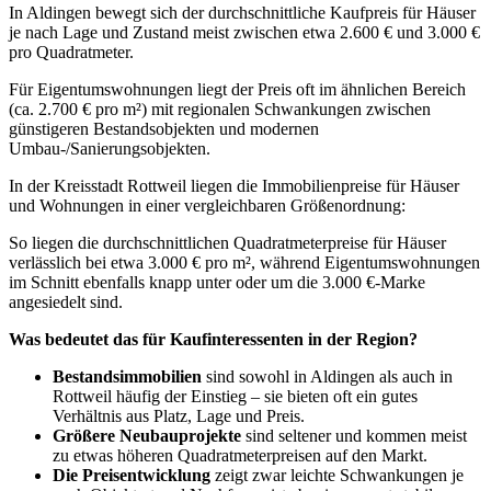
In Aldingen bewegt sich der durchschnittliche Kaufpreis für Häuser
je nach Lage und Zustand meist zwischen etwa 2.600 € und 3.000 €
pro Quadratmeter.
Für Eigentumswohnungen liegt der Preis oft im ähnlichen Bereich
(ca. 2.700 € pro m²) mit regionalen Schwankungen zwischen
günstigeren Bestandsobjekten und modernen
Umbau-/Sanierungsobjekten.
In der Kreisstadt Rottweil liegen die Immobilienpreise für Häuser
und Wohnungen in einer vergleichbaren Größenordnung:
So liegen die durchschnittlichen Quadratmeterpreise für Häuser
verlässlich bei etwa 3.000 € pro m², während Eigentumswohnungen
im Schnitt ebenfalls knapp unter oder um die 3.000 €-Marke
angesiedelt sind.
Was bedeutet das für Kaufinteressenten in der Region?
Bestandsimmobilien
sind sowohl in Aldingen als auch in
Rottweil häufig der Einstieg – sie bieten oft ein gutes
Verhältnis aus Platz, Lage und Preis.
Größere Neubauprojekte
sind seltener und kommen meist
zu etwas höheren Quadratmeterpreisen auf den Markt.
Die Preisentwicklung
zeigt zwar leichte Schwankungen je