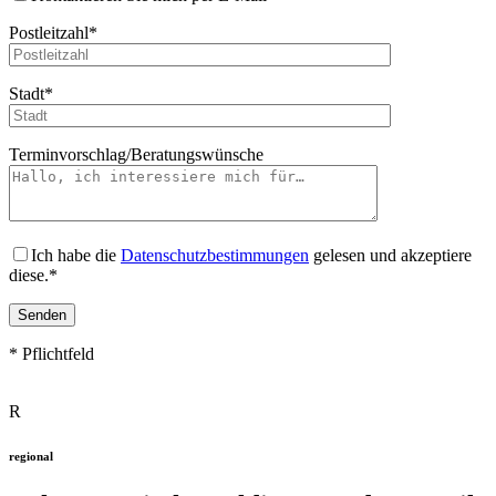
Postleitzahl*
Stadt*
Terminvorschlag/Beratungswünsche
Ich habe die
Datenschutzbestimmungen
gelesen und akzeptiere
diese.*
* Pflichtfeld
Bitte
R
lasse
dieses
Feld
regional
leer.