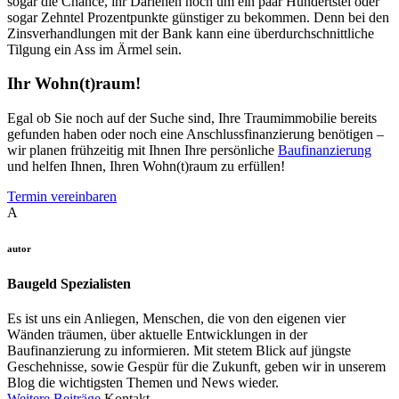
sogar die Chance, ihr Darlehen noch um ein paar Hundertstel oder
sogar Zehntel Prozentpunkte günstiger zu bekommen. Denn bei den
Zinsverhandlungen mit der Bank kann eine überdurchschnittliche
Tilgung ein Ass im Ärmel sein.
Ihr Wohn(t)raum!
Egal ob Sie noch auf der Suche sind, Ihre Traumimmobilie bereits
gefunden haben oder noch eine Anschlussfinanzierung benötigen –
wir planen frühzeitig mit Ihnen Ihre persönliche
Baufinanzierung
und helfen Ihnen, Ihren Wohn(t)raum zu erfüllen!
Termin vereinbaren
A
autor
Baugeld Spezialisten
Es ist uns ein Anliegen, Menschen, die von den eigenen vier
Wänden träumen, über aktuelle Entwicklungen in der
Baufinanzierung zu informieren. Mit stetem Blick auf jüngste
Geschehnisse, sowie Gespür für die Zukunft, geben wir in unserem
Blog die wichtigsten Themen und News wieder.
Weitere Beiträge
Kontakt