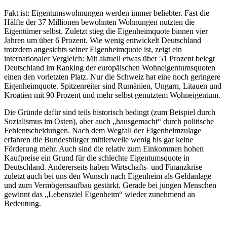
Fakt ist: Eigentumswohnungen werden immer beliebter. Fast die
Hälfte der 37 Millionen bewohnten Wohnungen nutzten die
Eigentümer selbst. Zuletzt stieg die Eigenheimquote binnen vier
Jahren um über 6 Prozent. Wie wenig entwickelt Deutschland
trotzdem angesichts seiner Eigenheimquote ist, zeigt ein
internationaler Vergleich: Mit aktuell etwas über 51 Prozent belegt
Deutschland im Ranking der europäischen Wohneigentumsquoten
einen den vorletzten Platz. Nur die Schweiz hat eine noch geringere
Eigenheimquote. Spitzenreiter sind Rumänien, Ungarn, Litauen und
Kroatien mit 90 Prozent und mehr selbst genutztem Wohneigentum.
Die Gründe dafür sind teils historisch bedingt (zum Beispiel durch
Sozialismus im Osten), aber auch „hausgemacht“ durch politische
Fehlentscheidungen. Nach dem Wegfall der Eigenheimzulage
erfahren die Bundesbürger mittlerweile wenig bis gar keine
Förderung mehr. Auch sind die relativ zum Einkommen hohen
Kaufpreise ein Grund für die schlechte Eigentumsquote in
Deutschland. Andererseits haben Wirtschafts- und Finanzkrise
zuletzt auch bei uns den Wunsch nach Eigenheim als Geldanlage
und zum Vermögensaufbau gestärkt. Gerade bei jungen Menschen
gewinnt das „Lebensziel Eigenheim“ wieder zunehmend an
Bedeutung.