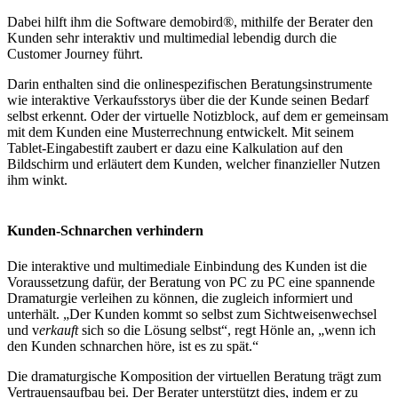
Dabei hilft ihm die Software demobird®, mithilfe der Berater den
Kunden sehr interaktiv und multimedial lebendig durch die
Customer Journey führt.
Darin enthalten sind die onlinespezifischen Beratungsinstrumente
wie interaktive Verkaufsstorys über die der Kunde seinen Bedarf
selbst erkennt. Oder der virtuelle Notizblock, auf dem er gemeinsam
mit dem Kunden eine Musterrechnung entwickelt. Mit seinem
Tablet-Eingabestift zaubert er dazu eine Kalkulation auf den
Bildschirm und erläutert dem Kunden, welcher finanzieller Nutzen
ihm winkt.
Kunden-Schnarchen verhindern
Die interaktive und multimediale Einbindung des Kunden ist die
Voraussetzung dafür, der Beratung von PC zu PC eine spannende
Dramaturgie verleihen zu können, die zugleich informiert und
unterhält. „Der Kunden kommt so selbst zum Sichtweisenwechsel
und v
erkauft
sich so die Lösung selbst“, regt Hönle an, „wenn ich
den Kunden schnarchen höre, ist es zu spät.“
Die dramaturgische Komposition der virtuellen Beratung trägt zum
Vertrauensaufbau bei. Der Berater unterstützt dies, indem er zu