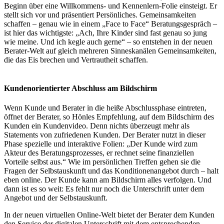
Beginn über eine Willkommens- und Kennenlern-Folie einsteigt. Er
stellt sich vor und präsentiert Persönliches. Gemeinsamkeiten
schaffen – genau wie in einem „Face to Face“ Beratungsgespräch –
ist hier das wichtigste: „Ach, Ihre Kinder sind fast genau so jung
wie meine. Und ich kegle auch gerne“ – so entstehen in der neuen
Berater-Welt auf gleich mehreren Sinneskanälen Gemeinsamkeiten,
die das Eis brechen und Vertrautheit schaffen.
Kundenorientierter Abschluss am Bildschirm
Wenn Kunde und Berater in die heiße Abschlussphase eintreten,
öffnet der Berater, so Hönles Empfehlung, auf dem Bildschirm des
Kunden ein Kundenvideo. Denn nichts überzeugt mehr als
Statements von zufriedenen Kunden. Der Berater nutzt in dieser
Phase spezielle und interaktive Folien: „Der Kunde wird zum
Akteur des Beratungsprozesses, er rechnet seine finanziellen
Vorteile selbst aus.“ Wie im persönlichen Treffen gehen sie die
Fragen der Selbstauskunft und das Konditionenangebot durch – halt
eben online. Der Kunde kann am Bildschirm alles verfolgen. Und
dann ist es so weit: Es fehlt nur noch die Unterschrift unter dem
Angebot und der Selbstauskunft.
In der neuen virtuellen Online-Welt bietet der Berater dem Kunden
den Service der digitalen Unterschrift mit dem entsprechenden