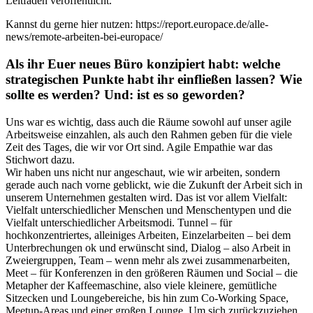
Leitfaden veröffentlicht.
Kannst du gerne hier nutzen: https://report.europace.de/alle-
news/remote-arbeiten-bei-europace/
Als ihr Euer neues Büro konzipiert habt: welche
strategischen Punkte habt ihr einfließen lassen? Wie
sollte es werden? Und: ist es so geworden?
Uns war es wichtig, dass auch die Räume sowohl auf unser agile
Arbeitsweise einzahlen, als auch den Rahmen geben für die viele
Zeit des Tages, die wir vor Ort sind. Agile Empathie war das
Stichwort dazu.
Wir haben uns nicht nur angeschaut, wie wir arbeiten, sondern
gerade auch nach vorne geblickt, wie die Zukunft der Arbeit sich in
unserem Unternehmen gestalten wird. Das ist vor allem Vielfalt:
Vielfalt unterschiedlicher Menschen und Menschentypen und die
Vielfalt unterschiedlicher Arbeitsmodi. Tunnel – für
hochkonzentriertes, alleiniges Arbeiten, Einzelarbeiten – bei dem
Unterbrechungen ok und erwünscht sind, Dialog – also Arbeit in
Zweiergruppen, Team – wenn mehr als zwei zusammenarbeiten,
Meet – für Konferenzen in den größeren Räumen und Social – die
Metapher der Kaffeemaschine, also viele kleinere, gemütliche
Sitzecken und Loungebereiche, bis hin zum Co-Working Space,
Meetup-Areas und einer großen Lounge. Um sich zurückzuziehen