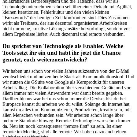
holakratisches Betriebssystem und die Tatsache, dass wir als
Technologieunternehmen schon seit über einer Dekade mit Agilität,
kleinen Iterationen, Fehlerkultur und den vielen kleinen
“Buzzwords” der heutigen Zeit konfrontiert sind. Dies Zusammen
wirkt als Treibsatz, der aus dezentral organisierten Arbeitskreisen
nicht nur neue, kreative Lösungsansätze hervorbringt, sondern vor
allem Ergebnisse liefert. Auch dezentral und remote verbunden.
Du sprichst von Technologie als Enabler. Welche
Tools setzt ihr ein und habt ihr jetzt die Chance
genutzt, euch weiterzuentwickeln?
Wir haben uns schon vor vielen Jahren sukzessive von der E-Mail
verabschiedet und nutzen heute Slack als Kommunikationstool. Und
wir nutzen die GSuite von Google als Kernprodukt für unseren
Arbeitsalltag. Die Kollaboration über verschiedene Geräte und vor
allem immer mit vielen Anwendern war damit bereits gegeben.
Darüber hinaus war bei uns schon immer die Devise: bist du bei
Europace kannst du arbeiten wo du willst. Solange du Internet hat,
kannst du alles tun. Kommunizieren, Produzieren, kreativ sein, mit
allen Menschen verbunden sein. Wir arbeiten schon lange über
mehrere Standorte hinweg. Remote Technologie war schon immer
da. Neu ist: noch konsequenter “remote first” zu sein. Ist einer
remote im Meeting, sind alle remote. Wir haben dazu auch einen